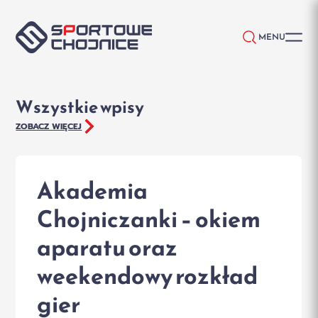
Przejdź do treści
MENU
Wszystkie wpisy
ZOBACZ WIĘCEJ
Akademia
Chojniczanki – okiem
aparatu oraz
weekendowy rozkład
gier