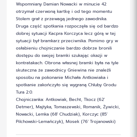
Wspomniany Damian Nowacki w minucie 42
otrzymał czerwoną kartkę i od tego momentu
Stolem grał z przewagą jednego zawodnika.
Druga część spotkania rozpoczęła się od bardzo
dobrej sytuacji Kacpra Korczyca lecz górą w tej
sytuacji był bramkarz przeciwnika. Pomimo gry w
osłabieniu chojniczanie bardzo dobrze bronili
dostępu do swojej bramki szukając okazji w
kontratakach. Obrona własnej bramki była na tyle
skuteczna że zawodnicy Gniewina nie znaleźli
sposobu na pokonanie Michała Antkowiaka i
spotkanie zakończyło się wygraną Chluby Grodu
Tura 2:0.
Chojniczanka: Antkowiak, Becht, Tkocz (62′
Detmer), Majtyka, Tomaszewski, Romanik, Żywicki,
Nowacki, Lemka (68′ Chudziak), Korczyc (85′
Pilchowski-Lemańczyk), Mosek (76′ Trojanowski)