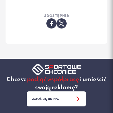
UDOSTĘPNIJ:
Chcesz
podjąć współpracę
i umieścić
swoją reklamę?
ZGŁOŚ SIĘ DO NAS