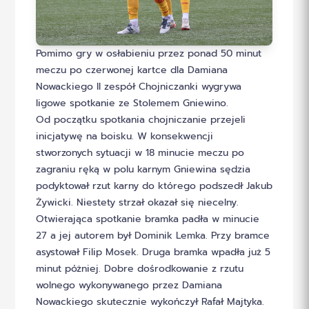
Pomimo gry w osłabieniu przez ponad 50 minut
meczu po czerwonej kartce dla Damiana
Nowackiego II zespół Chojniczanki wygrywa
ligowe spotkanie ze Stolemem Gniewino.
Od początku spotkania chojniczanie przejeli
inicjatywę na boisku. W konsekwencji
stworzonych sytuacji w 18 minucie meczu po
zagraniu ręką w polu karnym Gniewina sędzia
podyktował rzut karny do którego podszedł Jakub
Żywicki. Niestety strzał okazał się niecelny.
Otwierająca spotkanie bramka padła w minucie
27 a jej autorem był Dominik Lemka. Przy bramce
asystował Filip Mosek. Druga bramka wpadła już 5
minut póżniej. Dobre dośrodkowanie z rzutu
wolnego wykonywanego przez Damiana
Nowackiego skutecznie wykończył Rafał Majtyka.