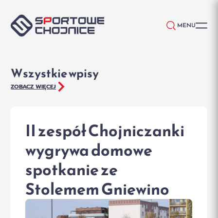
Przejdź do treści
MENU
Wszystkie wpisy
ZOBACZ WIĘCEJ
II zespół Chojniczanki
wygrywa domowe
spotkanie ze
Stolemem Gniewino