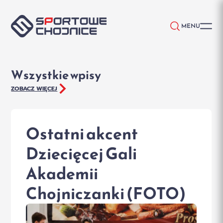
Przejdź do treści
MENU
Wszystkie wpisy
ZOBACZ WIĘCEJ
Ostatni akcent
Dziecięcej Gali
Akademii
Chojniczanki (FOTO)