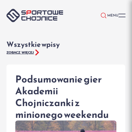
Przejdź do treści
MENU
Wszystkie wpisy
ZOBACZ WIĘCEJ
Podsumowanie gier
Akademii
Chojniczanki z
minionego weekendu