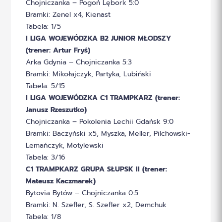
Chojniczanka – Pogoń Lębork 5:0
Bramki: Zenel x4, Kienast
Tabela: 1/5
I LIGA WOJEWÓDZKA B2 JUNIOR MŁODSZY
(trener: Artur Fryś)
Arka Gdynia – Chojniczanka 5:3
Bramki: Mikołajczyk, Partyka, Lubiński
Tabela: 5/15
I LIGA WOJEWÓDZKA C1 TRAMPKARZ (trener:
Janusz Rzeszutko)
Chojniczanka – Pokolenia Lechii Gdańsk 9:0
Bramki: Baczyński x5, Myszka, Meller, Pilchowski-
Lemańczyk, Motylewski
Tabela: 3/16
C1 TRAMPKARZ GRUPA SŁUPSK II (trener:
Mateusz Kaczmarek)
Bytovia Bytów – Chojniczanka 0:5
Bramki: N. Szefler, S. Szefler x2, Demchuk
Tabela: 1/8