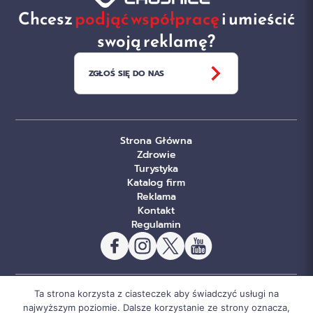
Chcesz
podjąć współpracę
i umieścić
swoją reklamę?
ZGŁOŚ SIĘ DO NAS
Strona Główna
Zdrowie
Turystyka
Katalog firm
Reklama
Kontakt
Regulamin
Ta strona korzysta z ciasteczek aby świadczyć usługi na
© Copyright Sportowe Chojnice 2026. Wszelkie prawa
najwyższym poziomie. Dalsze korzystanie ze strony oznacza,