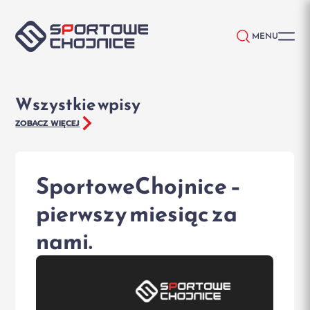
Przejdź do treści
MENU
Wszystkie wpisy
ZOBACZ WIĘCEJ
SportoweChojnice –
pierwszy miesiąc za
nami.