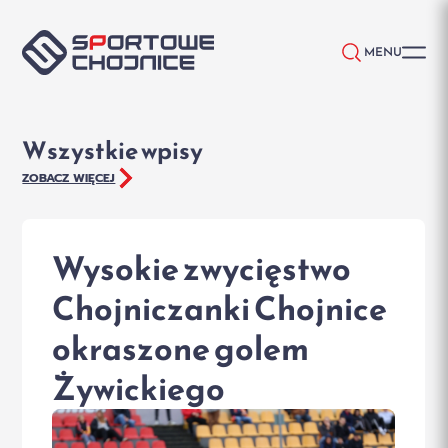
Przejdź do treści
MENU
Wszystkie wpisy
ZOBACZ WIĘCEJ
Wysokie zwycięstwo
Chojniczanki Chojnice
okraszone golem
Żywickiego