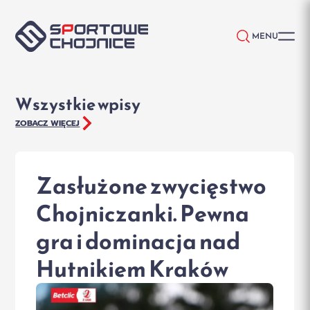
Przejdź do treści
MENU
Wszystkie wpisy
ZOBACZ WIĘCEJ
Zasłużone zwycięstwo
Chojniczanki. Pewna
gra i dominacja nad
Hutnikiem Kraków