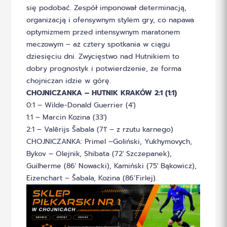
się podobać. Zespół imponował determinacją,
organizacją i ofensywnym stylem gry, co napawa
optymizmem przed intensywnym maratonem
meczowym – aż cztery spotkania w ciągu
dziesięciu dni. Zwycięstwo nad Hutnikiem to
dobry prognostyk i potwierdzenie, że forma
chojniczan idzie w górę.
CHOJNICZANKA – HUTNIK KRAKÓW 2:1 (1:1)
0:1 – Wilde-Donald Guerrier (4′)
1:1 – Marcin Kozina (33′)
2:1 – Valērijs Šabala (71′ – z rzutu karnego)
CHOJNICZANKA: Primel –Goliński, Yukhymovych,
Bykov – Olejnik, Shibata (72′ Szczepanek),
Guilherme (86′ Nowacki), Kamiński (75′ Bąkowicz),
Eizenchart – Šabala, Kozina (86’Firlej).