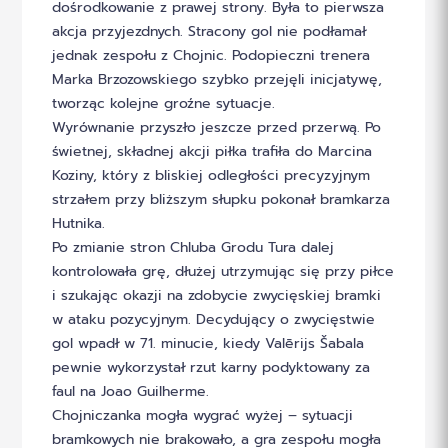
dośrodkowanie z prawej strony. Była to pierwsza
akcja przyjezdnych. Stracony gol nie podłamał
jednak zespołu z Chojnic. Podopieczni trenera
Marka Brzozowskiego szybko przejęli inicjatywę,
tworząc kolejne groźne sytuacje.
Wyrównanie przyszło jeszcze przed przerwą. Po
świetnej, składnej akcji piłka trafiła do Marcina
Koziny, który z bliskiej odległości precyzyjnym
strzałem przy bliższym słupku pokonał bramkarza
Hutnika.
Po zmianie stron Chluba Grodu Tura dalej
kontrolowała grę, dłużej utrzymując się przy piłce
i szukając okazji na zdobycie zwycięskiej bramki
w ataku pozycyjnym. Decydujący o zwycięstwie
gol wpadł w 71. minucie, kiedy Valērijs Šabala
pewnie wykorzystał rzut karny podyktowany za
faul na Joao Guilherme.
Chojniczanka mogła wygrać wyżej – sytuacji
bramkowych nie brakowało, a gra zespołu mogła