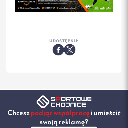
UDOSTĘPNIJ:
Chcesz
podjąć współpracę
i umieścić
swoją reklamę?