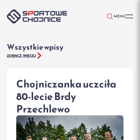
Przejdź do treści
MENU
Wszystkie wpisy
ZOBACZ WIĘCEJ
Chojniczanka uczciła
80-lecie Brdy
Przechlewo