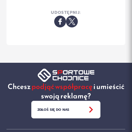
UDOSTĘPNIJ:
Chcesz
podjąć współpracę
i umieścić
swoją reklamę?
ZGŁOŚ SIĘ DO NAS