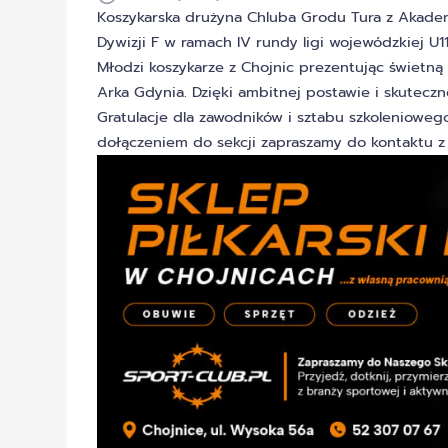
Koszykarska drużyna Chluba Grodu Tura z Akadem
Dywizji F w ramach IV rundy ligi wojewódzkiej U11
Młodzi koszykarze z Chojnic prezentując świetn
Arka Gdynia. Dzięki ambitnej postawie i skuteczn
Gratulacje dla zawodników i sztabu szkolenioweg
dołączeniem do sekcji zapraszamy do kontaktu 