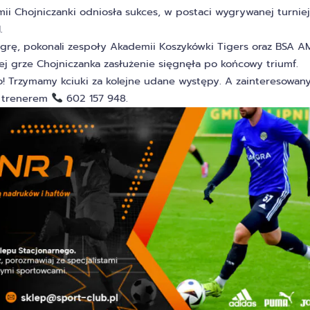
ii Chojniczanki odniosła sukces, w postaci wygrywanej turnie
.
ą grę, pokonali zespoły Akademii Koszykówki Tigers oraz BSA 
ej grze Chojniczanka zasłużenie sięgnęła po końcowy triumf.
o! Trzymamy kciuki za kolejne udane występy. A zainteresowan
z trenerem
602 157 948.