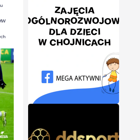
ju
AMW
ych