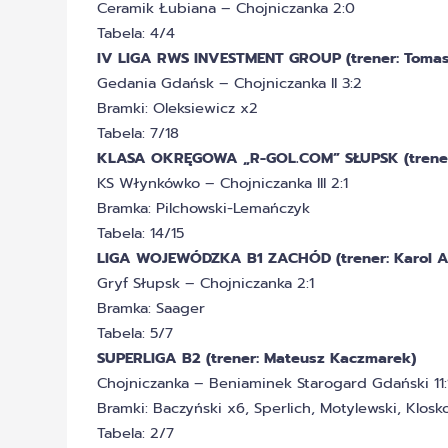
Ceramik Łubiana – Chojniczanka 2:0
Tabela: 4/4
IV LIGA RWS INVESTMENT GROUP (trener: Tomasz
Gedania Gdańsk – Chojniczanka II 3:2
Bramki: Oleksiewicz x2
Tabela: 7/18
KLASA OKRĘGOWA „R-GOL.COM” SŁUPSK (trener:
KS Włynkówko – Chojniczanka III 2:1
Bramka: Pilchowski-Lemańczyk
Tabela: 14/15
LIGA WOJEWÓDZKA B1 ZACHÓD (trener: Karol 
Gryf Słupsk – Chojniczanka 2:1
Bramka: Saager
Tabela: 5/7
SUPERLIGA B2 (trener: Mateusz Kaczmarek)
Chojniczanka – Beniaminek Starogard Gdański 11:
Bramki: Baczyński x6, Sperlich, Motylewski, Klosk
Tabela: 2/7