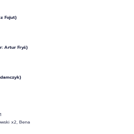
 Fojut)
 Artur Fryś)
Adamczyk)
1
owski x2, Bena