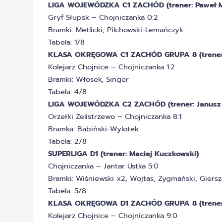
LIGA WOJEWÓDZKA C1 ZACHÓD (trener: Paweł M
Gryf Słupsk – Chojniczanka 0:2
Bramki: Metlicki, Pilchowski-Lemańczyk
Tabela: 1/8
KLASA OKRĘGOWA C1 ZACHÓD GRUPA 8 (trener:
Kolejarz Chojnice – Chojniczanka 1:2
Bramki: Włosek, Singer
Tabela: 4/8
LIGA WOJEWÓDZKA C2 ZACHÓD (trener: Janusz 
Orzełki Żelistrzewo – Chojniczanka 8:1
Bramka: Babiński-Wylotek
Tabela: 2/8
SUPERLIGA D1 (trener: Maciej Kuczkowski)
Chojniczanka – Jantar Ustka 5:0
Bramki: Wiśniewski x2, Wojtas, Zygmański, Giers
Tabela: 5/8
KLASA OKRĘGOWA D1 ZACHÓD GRUPA 8 (trener:
Kolejarz Chojnice – Chojniczanka 9:0