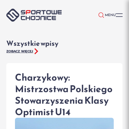
Przejdź do treści
MENU
Wszystkie wpisy
ZOBACZ WIĘCEJ
Charzykowy:
Mistrzostwa Polskiego
Stowarzyszenia Klasy
Optimist U14