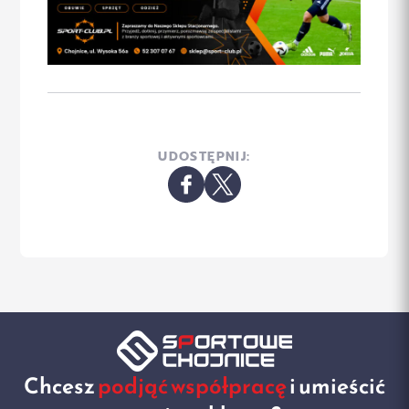
UDOSTĘPNIJ:
Chcesz
podjąć współpracę
i umieścić