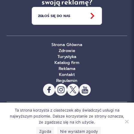
swoją reklamę?
ZGŁOŚ SIĘ DO NAS
Strona Główna
Zdrowie
Turystyka
Katalog firm
Reklama
Kontakt
Regulamin
Ta strona korzysta z ciasteczek aby świadczyć usługi na
© Copyright Sportowe Chojnice 2026. Wszelkie prawa
najwyższym poziomie. Dalsze korzystanie ze strony oznacza,
że zgadzasz się na ich użycie.
zastrzeżone.
Wykonanie:
gregormedia.com.pl
Zgoda
Nie wyrażam zgody