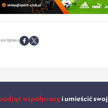
OSTĘPNIJ:
podjąć współpracę
i umieścić swo