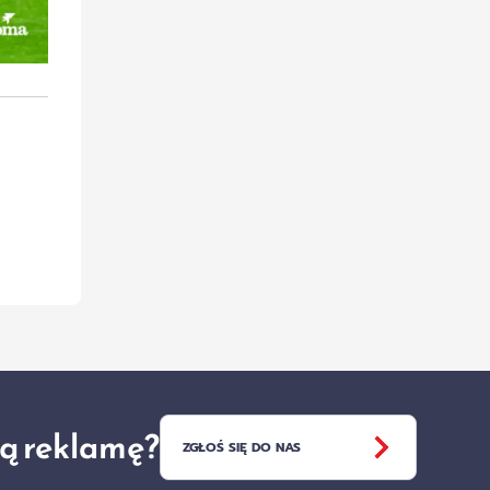
ją reklamę?
ZGŁOŚ SIĘ DO NAS