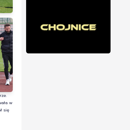
rze.
wała w
ł się