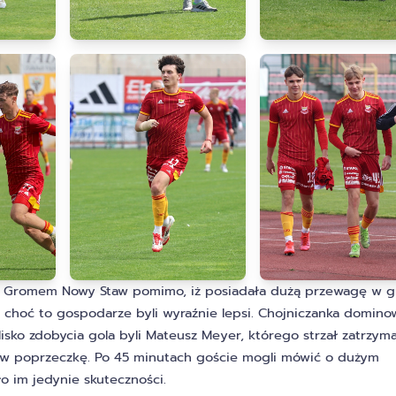
 z Gromem Nowy Staw pomimo, iż posiadała dużą przewagę w g
 choć to gospodarze byli wyraźnie lepsi. Chojniczanka domino
Blisko zdobycia gola byli Mateusz Meyer, którego strzał zatrzyma
ił w poprzeczkę. Po 45 minutach goście mogli mówić o dużym
o im jedynie skuteczności.