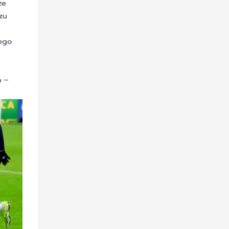
ze
zu
cego
a –