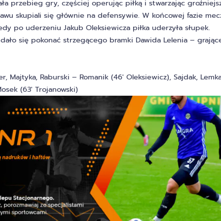
a przebieg gry, częściej operując piłką i stwarzając groźniejs
tawu skupiali się głównie na defensywie. W końcowej fazie mec
edy po uderzeniu Jakub Oleksiewicza piłka uderzyła słupek.
dało się pokonać strzegącego bramki Dawida Lelenia – grają
, Majtyka, Raburski – Romanik (46′ Oleksiewicz), Sajdak, Lemk
Mosek (63′ Trojanowski)