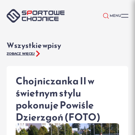
Przejdź do treści
MENU
Wszystkie wpisy
ZOBACZ WIĘCEJ
Chojniczanka II w
świetnym stylu
pokonuje Powiśle
Dzierzgoń (FOTO)