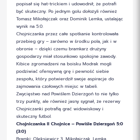
popisał się hat-trickiem i udowodnił, że potrafi
być skuteczny. Po jednym golu dołożyli również
Tomasz Mikołajczak oraz Dominik Lemka, ustalając
wynik na 5:0.
Chojniczanka przez całe spotkanie kontrolowała
przebieg gry – zarówno w środku pola, jak i w
obronie – dzięki czemu bramkarz drużyny
gospodarzy miał stosunkowo spokojne zawody.
Kibice zgromadzeni na boisku Modrak mogli
podziwiać ofensywną grę i pewność siebie
zespołu, który potwierdził swoje aspiracje do
zajmowania czołowych miejsc w tabeli.
Zwycięstwo nad Powiślem Dzierzgoń to nie tylko
trzy punkty, ale również jasny sygnał, że rezerwy
Chojniczanki potrafią grać widowiskowy i
skuteczny futbol.
Chojniczanka II Chojnice – Powiśle Dzierzgoń 5:0
(3:0)
Bramki: Oleksiewicz 3, Mikołajczak, Lemka