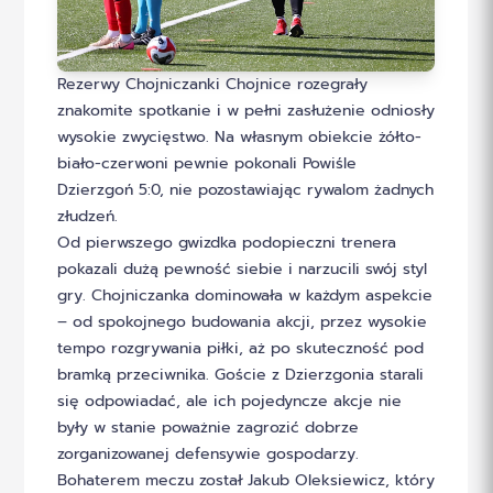
Rezerwy Chojniczanki Chojnice rozegrały
znakomite spotkanie i w pełni zasłużenie odniosły
wysokie zwycięstwo. Na własnym obiekcie żółto-
biało-czerwoni pewnie pokonali Powiśle
Dzierzgoń 5:0, nie pozostawiając rywalom żadnych
złudzeń.
Od pierwszego gwizdka podopieczni trenera
pokazali dużą pewność siebie i narzucili swój styl
gry. Chojniczanka dominowała w każdym aspekcie
– od spokojnego budowania akcji, przez wysokie
tempo rozgrywania piłki, aż po skuteczność pod
bramką przeciwnika. Goście z Dzierzgonia starali
się odpowiadać, ale ich pojedyncze akcje nie
były w stanie poważnie zagrozić dobrze
zorganizowanej defensywie gospodarzy.
Bohaterem meczu został Jakub Oleksiewicz, który