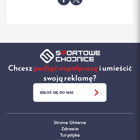
Chcesz
podjąć współpracę
i umieścić
swoją reklamę?
ZGŁOŚ SIĘ DO NAS
Strona Główna
Zdrowie
Turystyka