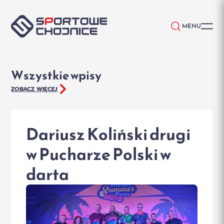
Przejdź do treści
MENU
Wszystkie wpisy
ZOBACZ WIĘCEJ
Dariusz Koliński drugi
w Pucharze Polski w
darta