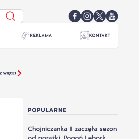
REKLAMA
KONTAKT
Z WIĘCEJ
POPULARNE
Chojniczanka II zaczęła sezon
od porażki. Pogoń Lębork