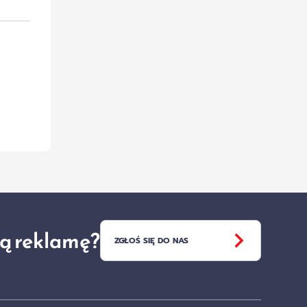
ją reklamę?
ZGŁOŚ SIĘ DO NAS