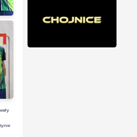
owały
żynie