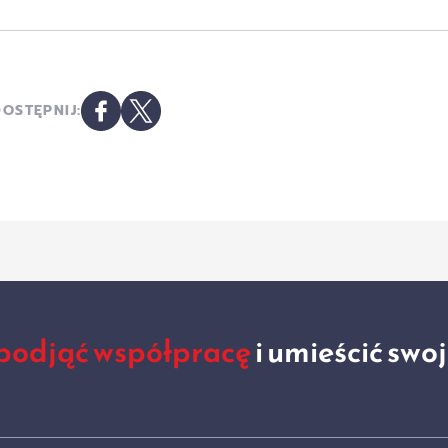
OSTĘPNIJ:
podjąć współpracę
i umieścić swo