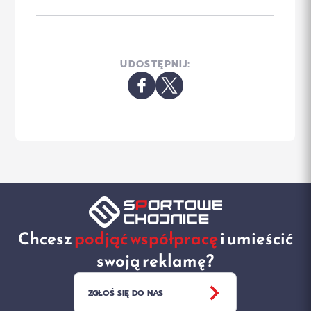
UDOSTĘPNIJ:
Chcesz
podjąć współpracę
i umieścić
swoją reklamę?
ZGŁOŚ SIĘ DO NAS