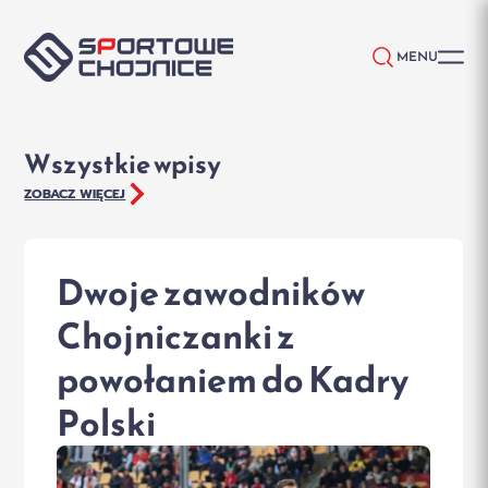
Przejdź do treści
MENU
Wszystkie wpisy
ZOBACZ WIĘCEJ
Dwoje zawodników
Chojniczanki z
powołaniem do Kadry
Polski