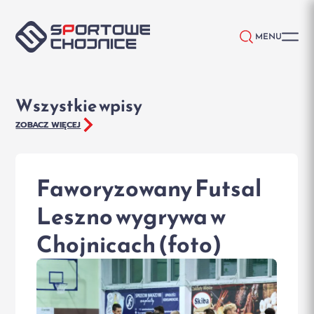
Przejdź do treści
MENU
Wszystkie wpisy
ZOBACZ WIĘCEJ
Faworyzowany Futsal
Leszno wygrywa w
Chojnicach (foto)