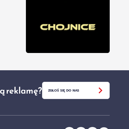
ją reklamę?
ZGŁOŚ SIĘ DO NAS