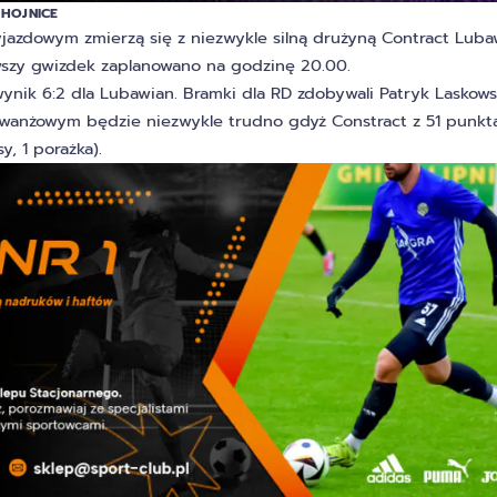
CHOJNICE
jazdowym zmierzą się z niezwykle silną drużyną Contract Luba
wszy gwizdek zaplanowano na godzinę 20.00.
ik 6:2 dla Lubawian. Bramki dla RD zdobywali Patryk Laskows
ewanżowym będzie niezwykle trudno gdyż Constract z 51 punkt
y, 1 porażka).