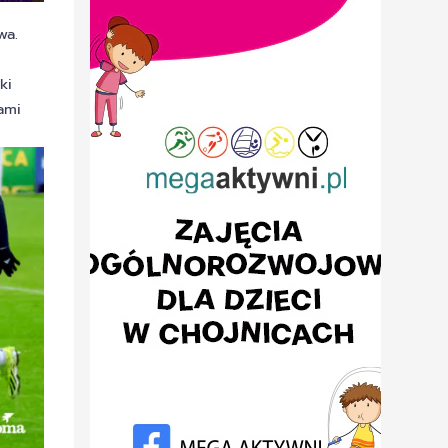
wa.
ki
ami