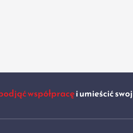
podjąć współpracę
i umieścić swo