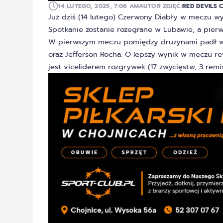
14 LUTEGO, 2025, 7:06 AM
AUTOR ZDJĘĆ:
RED DEVILS 
Już dziś (14 lutego) Czerwony Diabły w meczu wy
Spotkanie zostanie rozegrane w Lubawie, a pier
W pierwszym meczu pomiędzy drużynami padł wyn
oraz Jefferson Rocha. O lepszy wynik w meczu r
jest viceliderem rozgrywek (17 zwycięstw, 3 remis