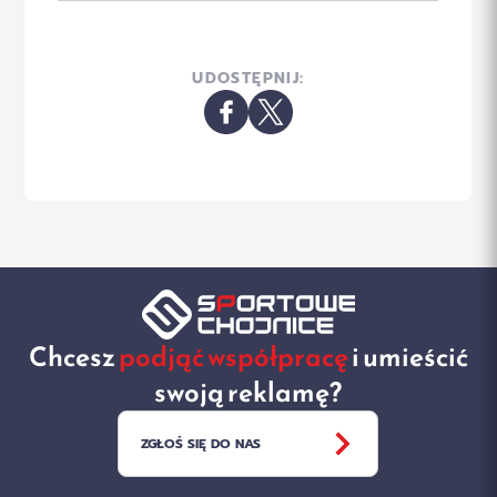
UDOSTĘPNIJ:
Chcesz
podjąć współpracę
i umieścić
swoją reklamę?
ZGŁOŚ SIĘ DO NAS