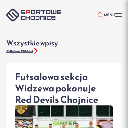
Przejdź do treści
MENU
Wszystkie wpisy
ZOBACZ WIĘCEJ
Futsalowa sekcja
Widzewa pokonuje
Red Devils Chojnice