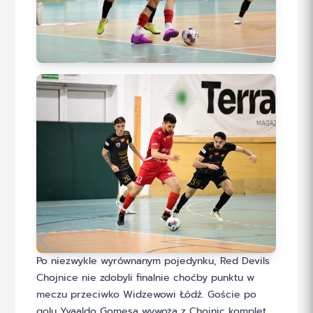
Po niezwykle wyrównanym pojedynku, Red Devils
Chojnice nie zdobyli finalnie choćby punktu w
meczu przeciwko Widzewowi Łódź. Goście po
golu Yvaaldo Gomesa wywożą z Chojnic komplet