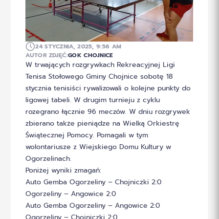
24 STYCZNIA, 2025, 9:56 AM
AUTOR ZDJĘĆ:
GOK CHOJNICE
W trwających rozgrywkach Rekreacyjnej Ligi
Tenisa Stołowego Gminy Chojnice sobotę 18
stycznia tenisiści rywalizowali o kolejne punkty do
ligowej tabeli. W drugim turnieju z cyklu
rozegrano łącznie 96 meczów. W dniu rozgrywek
zbierano także pieniądze na Wielką Orkiestrę
Świątecznej Pomocy. Pomagali w tym
wolontariusze z Wiejskiego Domu Kultury w
Ogorzelinach.
Poniżej wyniki zmagań:
Auto Gemba Ogorzeliny – Chojniczki 2:0
Ogorzeliny – Angowice 2:0
Auto Gemba Ogorzeliny – Angowice 2:0
Ogorzeliny – Chojniczki 2:0