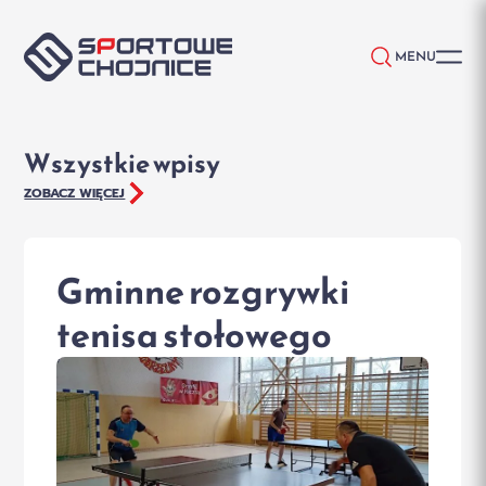
Przejdź do treści
MENU
Wszystkie wpisy
ZOBACZ WIĘCEJ
Gminne rozgrywki
tenisa stołowego