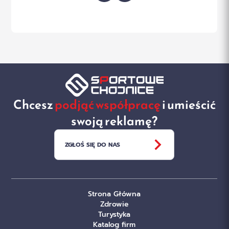
Chcesz
podjąć współpracę
i umieścić
swoją reklamę?
ZGŁOŚ SIĘ DO NAS
Strona Główna
Zdrowie
Turystyka
Katalog firm