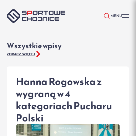
Przejdź do treści
MENU
Wszystkie wpisy
ZOBACZ WIĘCEJ
Hanna Rogowska z
wygraną w 4
kategoriach Pucharu
Polski