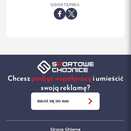
UDOSTĘPNIJ:
Chcesz
podjąć współpracę
i umieścić
swoją reklamę?
ZGŁOŚ SIĘ DO NAS
Strona Główna