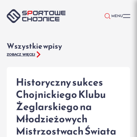
Przejdź do treści
MENU
Wszystkie wpisy
ZOBACZ WIĘCEJ
Historyczny sukces
Chojnickiego Klubu
Żeglarskiego na
Młodzieżowych
Mistrzostwach Świata