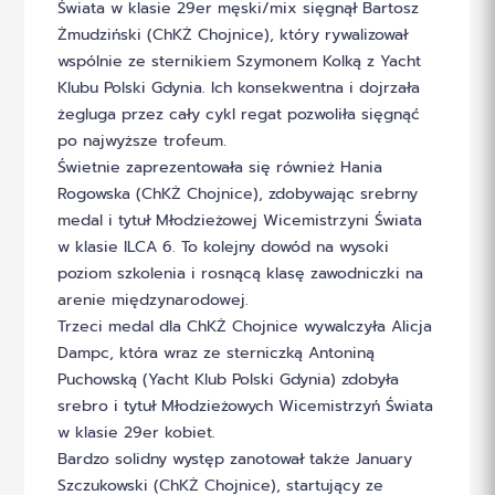
Świata w klasie 29er męski/mix sięgnął Bartosz
Żmudziński (ChKŻ Chojnice), który rywalizował
wspólnie ze sternikiem Szymonem Kolką z Yacht
Klubu Polski Gdynia. Ich konsekwentna i dojrzała
żegluga przez cały cykl regat pozwoliła sięgnąć
po najwyższe trofeum.
Świetnie zaprezentowała się również Hania
Rogowska (ChKŻ Chojnice), zdobywając srebrny
medal i tytuł Młodzieżowej Wicemistrzyni Świata
w klasie ILCA 6. To kolejny dowód na wysoki
poziom szkolenia i rosnącą klasę zawodniczki na
arenie międzynarodowej.
Trzeci medal dla ChKŻ Chojnice wywalczyła Alicja
Dampc, która wraz ze sterniczką Antoniną
Puchowską (Yacht Klub Polski Gdynia) zdobyła
srebro i tytuł Młodzieżowych Wicemistrzyń Świata
w klasie 29er kobiet.
Bardzo solidny występ zanotował także January
Szczukowski (ChKŻ Chojnice), startujący ze