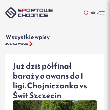
Przejdź do treści
MENU
Wszystkie wpisy
ZOBACZ WIĘCEJ
Już dziś półfinał
baraży o awans do I
ligi. Chojniczanka vs
Świt Szczecin