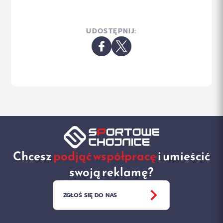
UDOSTĘPNIJ:
Chcesz
podjąć współpracę
i umieścić
swoją reklamę?
ZGŁOŚ SIĘ DO NAS