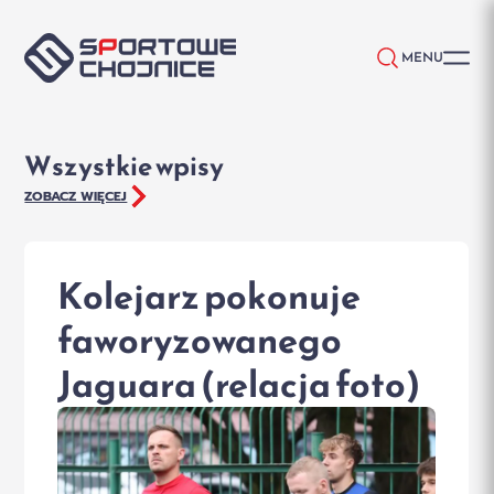
Przejdź do treści
MENU
Wszystkie wpisy
ZOBACZ WIĘCEJ
Kolejarz pokonuje
faworyzowanego
Jaguara (relacja foto)