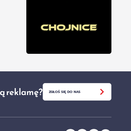
ją reklamę?
ZGŁOŚ SIĘ DO NAS