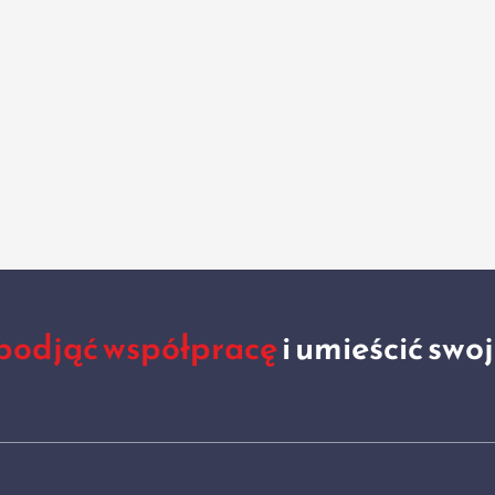
podjąć współpracę
i umieścić swo