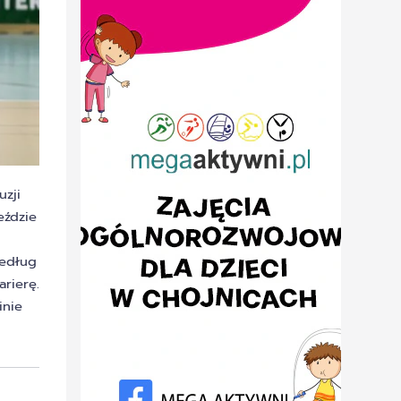
uzji
eździe
Według
arierę.
inie