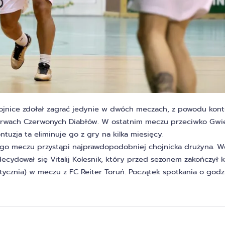
hojnice zdołał zagrać jedynie w dwóch meczach, z powodu kont
barwach Czerwonych Diabłów. W ostatnim meczu przeciwko Gwi
ntuzja ta eliminuje go z gry na kilka miesięcy.
zego meczu przystąpi najprawdopodobniej chojnicka drużyna. 
ecydował się Vitalij Kolesnik, który przed sezonem zakończył k
 stycznia) w meczu z FC Reiter Toruń. Początek spotkania o godz