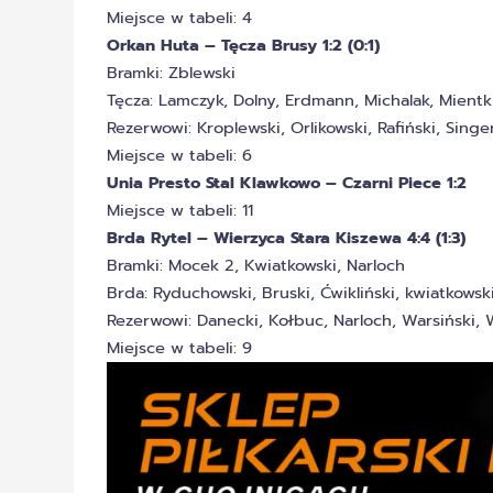
Miejsce w tabeli: 4
Orkan Huta – Tęcza Brusy 1:2 (0:1)
Bramki: Zblewski
Tęcza: Lamczyk, Dolny, Erdmann, Michalak, Mientki
Rezerwowi: Kroplewski, Orlikowski, Rafiński, Singe
Miejsce w tabeli: 6
Unia Presto Stal Klawkowo – Czarni Piece 1:2
Miejsce w tabeli: 11
Brda Rytel – Wierzyca Stara Kiszewa 4:4 (1:3)
Bramki: Mocek 2, Kwiatkowski, Narloch
Brda: Ryduchowski, Bruski, Ćwikliński, kwiatkow
Rezerwowi: Danecki, Kołbuc, Narloch, Warsiński, W
Miejsce w tabeli: 9