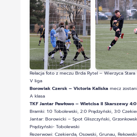
Relacja foto z meczu Brda Rytel – Wierzyca Star
V liga
Borowiak Czersk – Victoria Kaliska
mecz zostani
A klasa
TKF Jantar Pawłowo – Wietcisa II Skarszewy 4:0 
Bramki: 1:0 Tobolewski, 2:0 Prądzyński, 3:0 Czekie
Jantar: Borowicki – Spot Gliszczyński, Grzonkows
Prądzyński- Tobolewski
Rezerwowi: Czekierda, Osowski, Grunau, Rekowski,