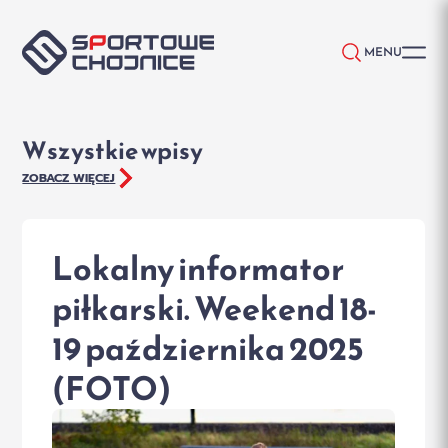
Przejdź do treści
MENU
Wszystkie wpisy
ZOBACZ WIĘCEJ
Lokalny informator
piłkarski. Weekend 18-
19 października 2025
(FOTO)