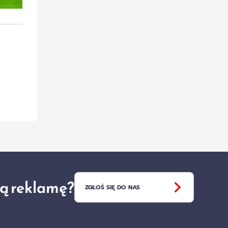
ją reklamę?
ZGŁOŚ SIĘ DO NAS