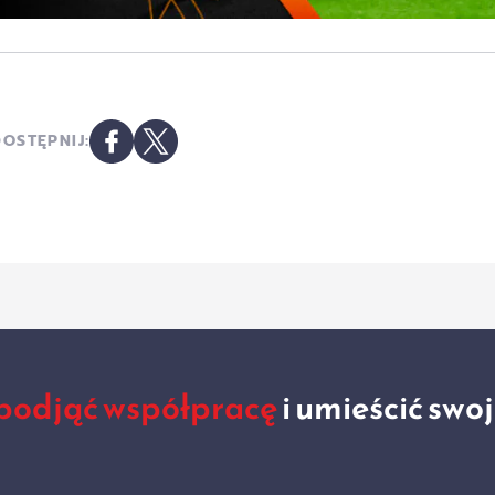
OSTĘPNIJ:
podjąć współpracę
i umieścić swo