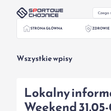
Przejdź do treści
STRONA GŁÓWNA
ZDROWIE
Wszystkie wpisy
Lokalny informa
Weekend 31.05-