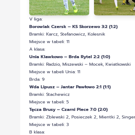
V liga:
Borowiak Czersk – KS Skorzewo 3:2 (1:2)
Bramki: Karcz, Stefanowicz, Kolesnik
Miejsce w tabeli: 11
A klasa:
Unia Klawkowo – Brda Rytel 2:2 (1:0)
Bramki: Radzio, Miszewski – Mocek, Kwiatkowski
Miejsce w tabeli Unia: 11
Brda: 9
Wda Lipusz – Jantar Pawłowo 2:1 (1:1)
Bramki: Stachewicz
Miejsce w tabeli: 5
Tęcza Brusy – Czarni Piece 7:0 (2:0)
Bramki: Zblewski 2, Posieczek 2, Mientki 2, Singe
Miejsce w tabeli: 3
B klasa: