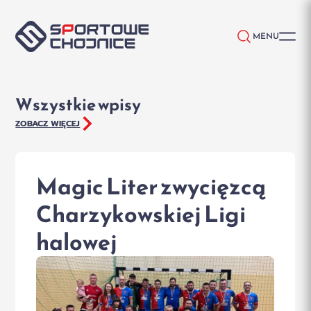
Przejdź do treści
MENU
Wszystkie wpisy
ZOBACZ WIĘCEJ
Magic Liter zwycięzcą
Charzykowskiej Ligi
halowej