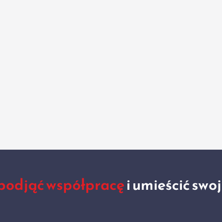
podjąć współpracę
i umieścić swo