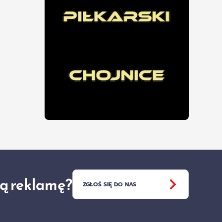
ją reklamę?
ZGŁOŚ SIĘ DO NAS