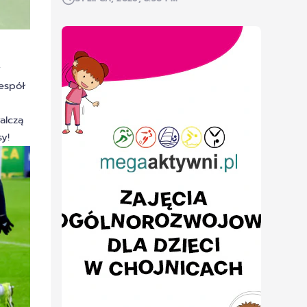
w
espół
alczą
y!