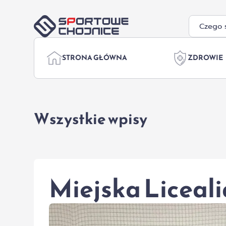
Przejdź do treści
STRONA GŁÓWNA
ZDROWIE
Wszystkie wpisy
Miejska Liceal