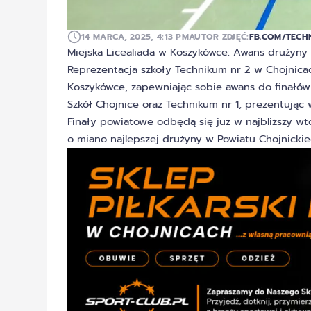
14 MARCA, 2025, 4:13 PM
AUTOR ZDJĘĆ:
FB.COM/TECH
Miejska Licealiada w Koszykówce: Awans drużyny
Reprezentacja szkoły Technikum nr 2 w Chojnicac
Koszykówce, zapewniając sobie awans do finałó
Szkół Chojnice oraz Technikum nr 1, prezentując
Finały powiatowe odbędą się już w najbliższy w
o miano najlepszej drużyny w Powiatu Chojnickie