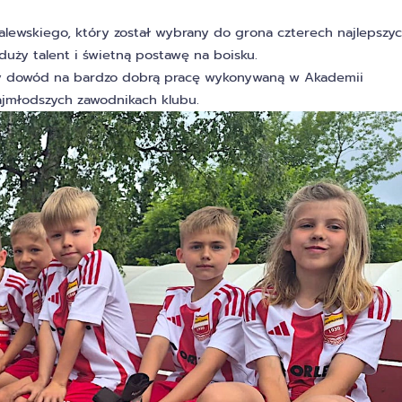
alewskiego, który został wybrany do grona czterech najlepszy
duży talent i świetną postawę na boisku.
y dowód na bardzo dobrą pracę wykonywaną w Akademii
ajmłodszych zawodnikach klubu.