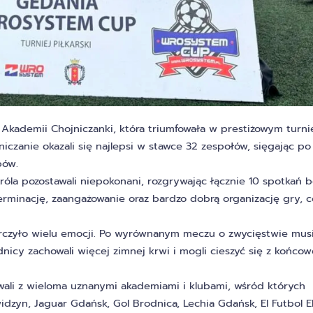
Akademii Chojniczanki, która triumfowała w prestiżowym turni
zanie okazali się najlepsi w stawce 32 zespołów, sięgając po
pów.
óla pozostawali niepokonani, rozgrywając łącznie 10 spotkań 
rminację, zaangażowanie oraz bardzo dobrą organizację gry, c
rczyło wielu emocji. Po wyrównanym meczu o zwycięstwie mus
nicy zachowali więcej zimnej krwi i mogli cieszyć się z końco
wali z wieloma uznanymi akademiami i klubami, wśród których
dzyn, Jaguar Gdańsk, Gol Brodnica, Lechia Gdańsk, El Futbol E