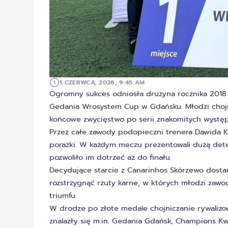
1 CZERWCA, 2026, 9:45 AM
Ogromny sukces odniosła drużyna rocznika 2018 
Gedania Wrosystem Cup w Gdańsku. Młodzi chojnic
końcowe zwycięstwo po serii znakomitych wystę
Przez całe zawody podopieczni trenera Dawida Kr
porażki. W każdym meczu prezentowali dużą dete
pozwoliło im dotrzeć aż do finału.
Decydujące starcie z Canarinhos Skórzewo dosta
rozstrzygnąć rzuty karne, w których młodzi zawod
triumfu.
W drodze po złote medale chojniczanie rywalizo
znalazły się m.in. Gedania Gdańsk, Champions Kwi