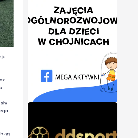
eju
bez
o
iały
wego
lbląg