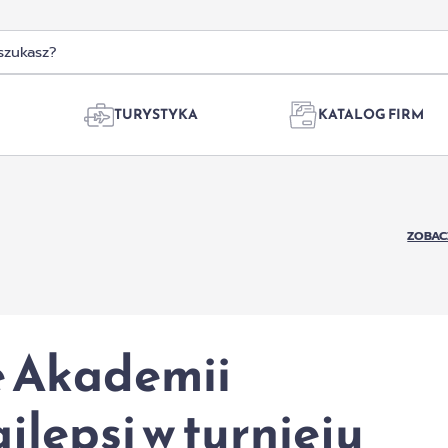
TURYSTYKA
KATALOG FIRM
ZOBAC
e Akademii
jlepsi w turnieju