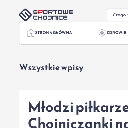
Przejdź do treści
STRONA GŁÓWNA
ZDROWIE
Wszystkie wpisy
Młodzi piłkarz
Chojniczanki na