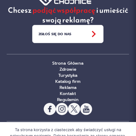
Chcesz
podjąć współpracę
i umieścić
swoją reklamę?
ZGŁOŚ SIĘ DO NAS
Strona Główna
Zdrowie
Turystyka
Katalog firm
Reklama
Kontakt
Regulamin
Ta strona korzysta z ciasteczek aby świadczyć usługi na
© Copyright Sportowe Chojnice 2026. Wszelkie prawa
najwyższym poziomie. Dalsze korzystanie ze strony oznacza,