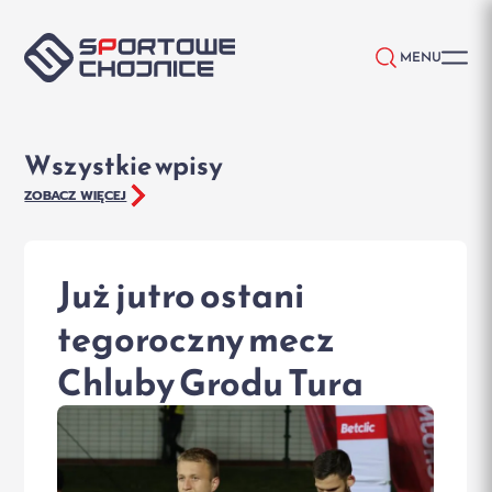
Przejdź do treści
MENU
Wszystkie wpisy
ZOBACZ WIĘCEJ
Już jutro ostani
tegoroczny mecz
Chluby Grodu Tura