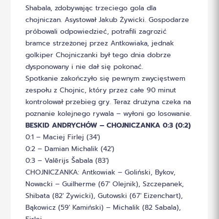
Shabala, zdobywając trzeciego gola dla
chojniczan. Asystował Jakub Żywicki. Gospodarze
próbowali odpowiedzieć, potrafili zagrozić
bramce strzeżonej przez Antkowiaka, jednak
golkiper Chojniczanki był tego dnia dobrze
dysponowany i nie dał się pokonać.
Spotkanie zakończyło się pewnym zwycięstwem
zespołu z Chojnic, który przez całe 90 minut
kontrolował przebieg gry. Teraz drużyna czeka na
poznanie kolejnego rywala – wyłoni go losowanie.
BESKID ANDRYCHÓW – CHOJNICZANKA 0:3 (0:2)
0:1 – Maciej Firlej (34′)
0:2 – Damian Michalik (42′)
0:3 – Valērijs Šabala (83′)
CHOJNICZANKA: Antkowiak – Goliński, Bykov,
Nowacki – Guilherme (67′ Olejnik), Szczepanek,
Shibata (82′ Żywicki), Gutowski (67′ Eizenchart),
Bąkowicz (59′ Kamiński) – Michalik (82 Sabala),