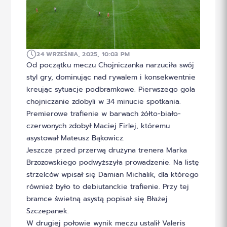
24 WRZEŚNIA, 2025, 10:03 PM
Od początku meczu Chojniczanka narzuciła swój
styl gry, dominując nad rywalem i konsekwentnie
kreując sytuacje podbramkowe. Pierwszego gola
chojniczanie zdobyli w 34 minucie spotkania.
Premierowe trafienie w barwach żółto-biało-
czerwonych zdobył Maciej Firlej, któremu
asystował Mateusz Bąkowicz.
Jeszcze przed przerwą drużyna trenera Marka
Brzozowskiego podwyższyła prowadzenie. Na listę
strzelców wpisał się Damian Michalik, dla którego
również było to debiutanckie trafienie. Przy tej
bramce świetną asystą popisał się Błażej
Szczepanek.
W drugiej połowie wynik meczu ustalił Valeris