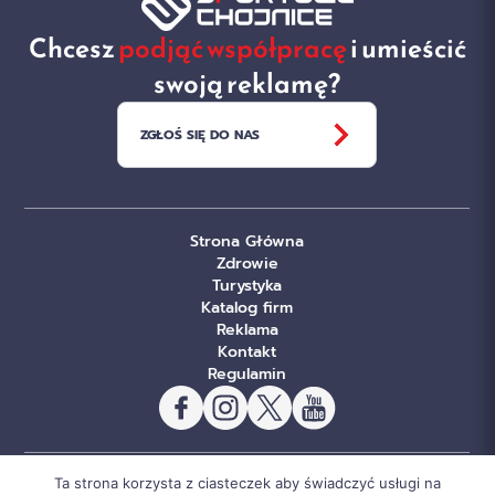
Chcesz
podjąć współpracę
i umieścić
swoją reklamę?
ZGŁOŚ SIĘ DO NAS
Strona Główna
Zdrowie
Turystyka
Katalog firm
Reklama
Kontakt
Regulamin
Ta strona korzysta z ciasteczek aby świadczyć usługi na