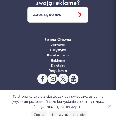
swoją reklamę?
ZGŁOŚ SIĘ DO NAS
Strona Główna
Zdrowie
Turystyka
Katalog firm
Reklama
Kontakt
Regulamin
Ta strona korzysta z ciasteczek aby świadczyć usługi na
© Copyright Sportowe Chojnice 2026. Wszelkie prawa
najwyższym poziomie. Dalsze korzystanie ze strony oznacza,
że zgadzasz się na ich użycie.
zastrzeżone.
Wykonanie:
gregormedia.com.pl
Zgoda
Nie wyrażam zgody