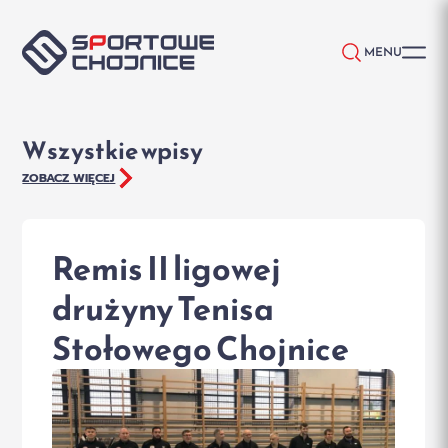
Przejdź do treści
MENU
Wszystkie wpisy
ZOBACZ WIĘCEJ
Remis II ligowej
drużyny Tenisa
Stołowego Chojnice