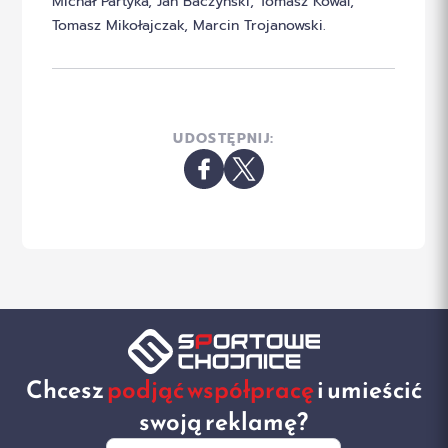
Michał Partyka, Jan Baczyński, Tomasz Kowal,
Tomasz Mikołajczak, Marcin Trojanowski.
UDOSTĘPNIJ:
Chcesz
podjąć współpracę
i umieścić
swoją reklamę?