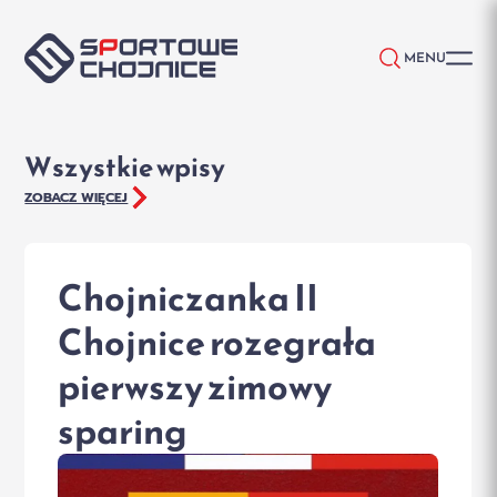
Przejdź do treści
MENU
Wszystkie wpisy
ZOBACZ WIĘCEJ
Chojniczanka II
Chojnice rozegrała
pierwszy zimowy
sparing