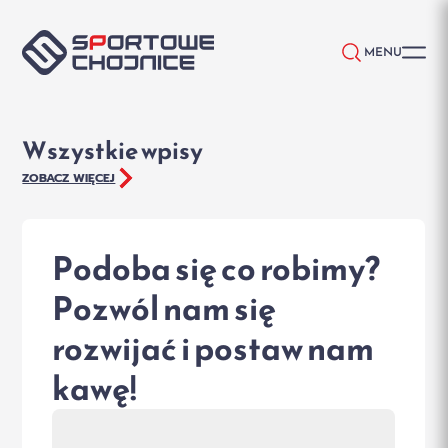
Przejdź do treści
MENU
Wszystkie wpisy
ZOBACZ WIĘCEJ
Podoba się co robimy?
Pozwól nam się
rozwijać i postaw nam
kawę!