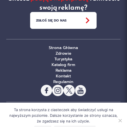
swoją reklamę?
ZGŁOŚ SIĘ DO NAS
Strona Główna
Zdrowie
Turystyka
Katalog firm
Reklama
Kontakt
Regulamin
Ta strona korzysta z ciasteczek aby świadczyć usługi na
© Copyright Sportowe Chojnice 2026. Wszelkie prawa
najwyższym poziomie. Dalsze korzystanie ze strony oznacza,
że zgadzasz się na ich użycie.
zastrzeżone.