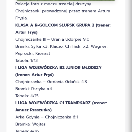
Relacja foto z meczu trzeciej drużyny
Chojniczanki prowadzonej przez trenera Artura
Frysia.
KLASA A R-GOL.COM SŁUPSK GRUPA 2 (trener:
Artur Fryś)
Chojniczanka III – Urania Udorpie 9:0
Bramki: Sylka x3, Klauzo, Chiliński x2, Wegner,
Paprocki, Kienast
Tabela: 1/13
I LIGA WOJEWÓDZKA B2 JUNIOR MŁODSZY
(trener: Artur Fryś)
Chojniczanka – Gedania Gdańsk 4:3
Bramki: Partyka x4
Tabela: 4/15
I LIGA WOJEWÓDZKA C1 TRAMPKARZ (trener:
Janusz Rzeszutko)
Arka Gdynia – Chojniczanka 6:1
Bramka: Wojtas
Tabela: 4/16