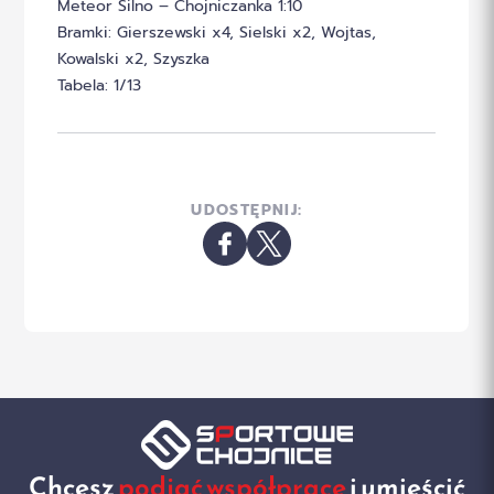
Meteor Silno – Chojniczanka 1:10
Bramki: Gierszewski x4, Sielski x2, Wojtas,
Kowalski x2, Szyszka
Tabela: 1/13
UDOSTĘPNIJ:
Chcesz
podjąć współpracę
i umieścić