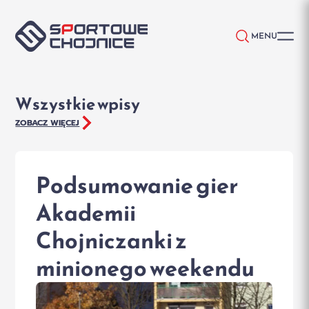
Przejdź do treści
MENU
Wszystkie wpisy
ZOBACZ WIĘCEJ
Podsumowanie gier
Akademii
Chojniczanki z
minionego weekendu