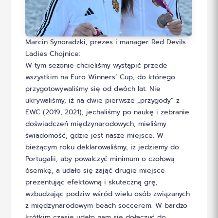
Marcin Synoradzki, prezes i manager Red Devils
Ladies Chojnice:
W tym sezonie chcieliśmy wystąpić przede
wszystkim na Euro Winners’ Cup, do którego
przygotowywaliśmy się od dwóch lat. Nie
ukrywaliśmy, iż na dwie pierwsze „przygody” z
EWC (2019, 2021), jechaliśmy po naukę i zebranie
doświadczeń międzynarodowych, mieliśmy
świadomość, gdzie jest nasze miejsce. W
bieżącym roku deklarowaliśmy, iż jedziemy do
Portugalii, aby powalczyć minimum o czołową
ósemkę, a udało się zająć drugie miejsce
prezentując efektowną i skuteczną grę,
wzbudzając podziw wśród wielu osób związanych
z międzynarodowym beach soccerem. W bardzo
krótkim czasie udało nam się dołączyć do