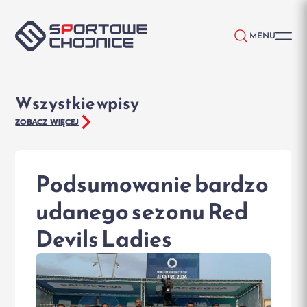
Przejdź do treści
MENU
Wszystkie wpisy
ZOBACZ WIĘCEJ
Podsumowanie bardzo
udanego sezonu Red
Devils Ladies