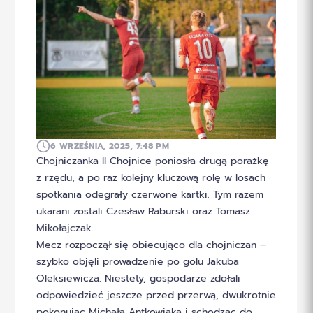
6 WRZEŚNIA, 2025, 7:48 PM
Chojniczanka II Chojnice poniosła drugą porażkę
z rzędu, a po raz kolejny kluczową rolę w losach
spotkania odegrały czerwone kartki. Tym razem
ukarani zostali Czesław Raburski oraz Tomasz
Mikołajczak.
Mecz rozpoczął się obiecująco dla chojniczan –
szybko objęli prowadzenie po golu Jakuba
Oleksiewicza. Niestety, gospodarze zdołali
odpowiedzieć jeszcze przed przerwą, dwukrotnie
pokonując Michała Antkowiaka i schodząc do