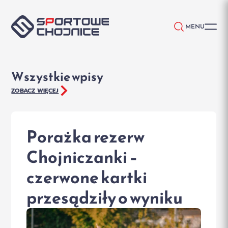
Przejdź do treści
MENU
Wszystkie wpisy
ZOBACZ WIĘCEJ
Porażka rezerw
Chojniczanki –
czerwone kartki
przesądziły o wyniku