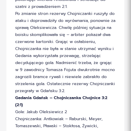
szatni z prowadzeniem 2:1.
Po zmianie stron rezerwy Chojniczanki ruszyły do
ataku i doprowadziły do wyrównania, ponownie za
sprawą Oleksiewicza. Chwilę później sytuacja na
boisku skomplikowała się – arbiter pokazał dwa
czerwone kartoniki. Grając w osłabieniu,
Chojniczanka nie była w stanie utrzymać wyniku i
Gedania wykorzystała przewagę, strzelając
decydującego gola. Nadmienić trzeba, że grając
w 9 zawodnicy Tomasza Fojuta dwukrotnie mocno
zagrozili bramce rywali i niewiele zabrakło do
strzelenia gola. Ostatecznie rezerwy Chojniczanki
przegrały w Gdańsku 3:2.
Gedania Gdańsk – Chojniczanka Chojnice 3:2
(2:1)
Gole: Jakub Oleksiewicz 2
Chojniczanka: Antkowiak – Raburski, Meyer,
Tomaszewski, Pławski – Stokłosa, Żywicki,