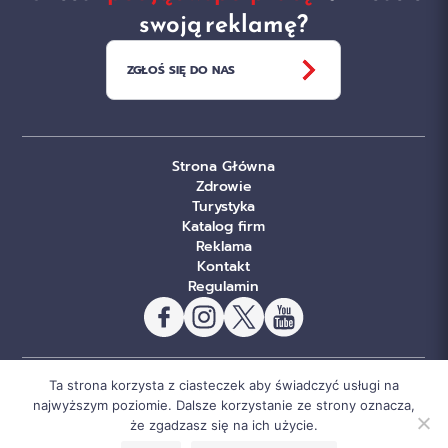
swoją reklamę?
ZGŁOŚ SIĘ DO NAS
Strona Główna
Zdrowie
Turystyka
Katalog firm
Reklama
Kontakt
Regulamin
Ta strona korzysta z ciasteczek aby świadczyć usługi na
© Copyright Sportowe Chojnice 2026. Wszelkie prawa
najwyższym poziomie. Dalsze korzystanie ze strony oznacza,
że zgadzasz się na ich użycie.
zastrzeżone.