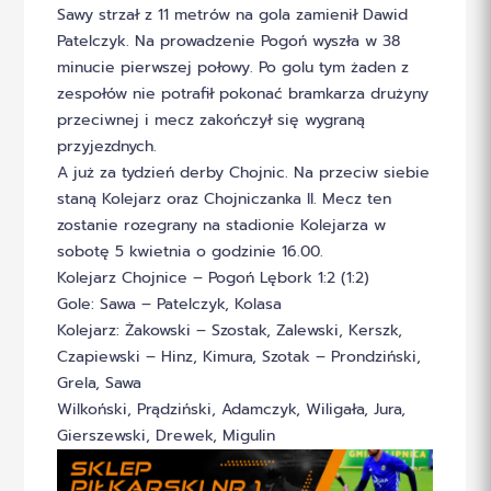
Sawy strzał z 11 metrów na gola zamienił Dawid
Patelczyk. Na prowadzenie Pogoń wyszła w 38
minucie pierwszej połowy. Po golu tym żaden z
zespołów nie potrafił pokonać bramkarza drużyny
przeciwnej i mecz zakończył się wygraną
przyjezdnych.
A już za tydzień derby Chojnic. Na przeciw siebie
staną Kolejarz oraz Chojniczanka II. Mecz ten
zostanie rozegrany na stadionie Kolejarza w
sobotę 5 kwietnia o godzinie 16.00.
Kolejarz Chojnice – Pogoń Lębork 1:2 (1:2)
Gole: Sawa – Patelczyk, Kolasa
Kolejarz: Żakowski – Szostak, Zalewski, Kerszk,
Czapiewski – Hinz, Kimura, Szotak – Prondziński,
Grela, Sawa
Wilkoński, Prądziński, Adamczyk, Wiligała, Jura,
Gierszewski, Drewek, Migulin