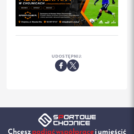
UDOSTĘPNIJ:
Chcesz
podjąć współpracę
i umieścić