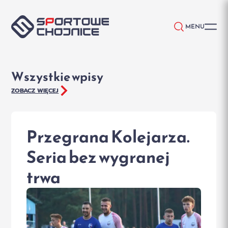
Przejdź do treści
MENU
Wszystkie wpisy
ZOBACZ WIĘCEJ
Przegrana Kolejarza.
Seria bez wygranej
trwa