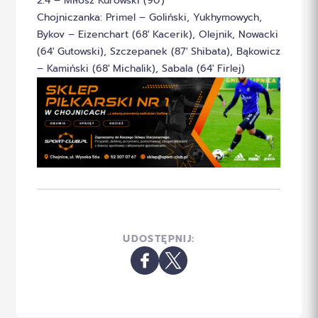
2:4 – Miłosz Kurowski (90′)
Chojniczanka: Primel – Goliński, Yukhymowych,
Bykov – Eizenchart (68′ Kacerik), Olejnik, Nowacki
(64′ Gutowski), Szczepanek (87′ Shibata), Bąkowicz
– Kamiński (68′ Michalik), Sabala (64′ Firlej)
UDOSTĘPNIJ: