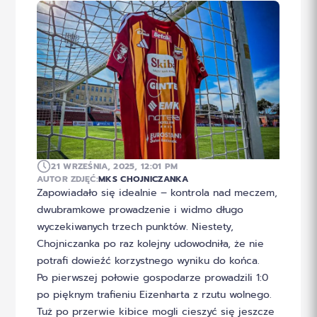
21 WRZEŚNIA, 2025, 12:01 PM
AUTOR ZDJĘĆ:
MKS CHOJNICZANKA
Zapowiadało się idealnie – kontrola nad meczem,
dwubramkowe prowadzenie i widmo długo
wyczekiwanych trzech punktów. Niestety,
Chojniczanka po raz kolejny udowodniła, że nie
potrafi dowieźć korzystnego wyniku do końca.
Po pierwszej połowie gospodarze prowadzili 1:0
po pięknym trafieniu Eizenharta z rzutu wolnego.
Tuż po przerwie kibice mogli cieszyć się jeszcze