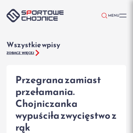
Przejdź do treści
MENU
Wszystkie wpisy
ZOBACZ WIĘCEJ
Przegrana zamiast
przełamania.
Chojniczanka
wypuściła zwycięstwo z
rąk