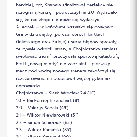
bardziej, gdy Shabala sfinalizował perfekcyjnie
rozegraną kontrę i podwyższył na 2:0. Wydawało
się, że nic złego nie może się wydarzyć.
A jednak – w końcówce wszystko się posypało.
Gra w dziewiątkę (po czerwonych kartkach
Golińskiego oraz Firleja) i seria błędów sprawiły,
że rywale odrobili straty, a Chojniczanka zamiast
świętować triumf, przeżywała sportową katastrofę.
Efekt „nowej miotły” nie zadziałał – pierwszy
mecz pod wodzą nowego trenera zakończył się
rozczarowaniem i pozostawił więcej pytań niż
odpowiedzi.
Chojniczanka – Śląsk Wrocław 2:4 (1:0)
1:0 – Bartłomiej Eizenchart (8′)
2:0 – Valerijs Sabala (49′)
2:1 – Wiktor Niewiarowski (51′)
2:2 – Simon Schierack (83′)
2:3 – Wiktor Kamiński (85′)