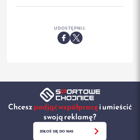
UDOSTĘPNIJ:
Chcesz
podjąć współpracę
i umieścić
swoją reklamę?
ZGŁOŚ SIĘ DO NAS