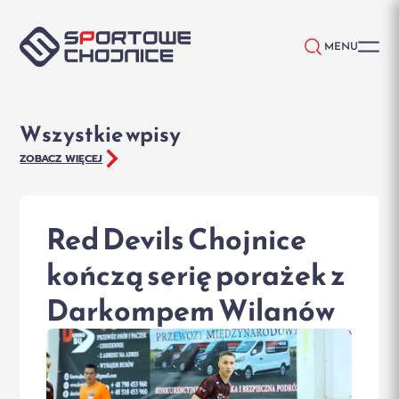
Przejdź do treści
MENU
Wszystkie wpisy
ZOBACZ WIĘCEJ
Red Devils Chojnice
kończą serię porażek z
Darkompem Wilanów