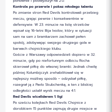
ponownie i podwyższył na 2:0.
Kontrola po przerwie i pokaz młodego talentu
Po zmianie stron Red Devils kontrolowali przebieg
meczu, grając pewnie i konsekwentnie w
defensywie. W 23. minucie na listę strzelców
wpisał się 16-letni Illija Ivoilov, który w sytuacji
sam na sam z bramkarzem zachował pełen
spokój, zdobywając swojego drugiego gola w
barwach chojnickiego klubu.
Goście z Warszawy odpowiedzieli dopiero w 32.
minucie, gdy po niefortunnym odbiciu Rocha
skierował piłkę do własnej bramki. Jednak chwilę
później Kolumbijczyk zrehabilitował się w
najlepszy możliwy sposób – odzyskał piłkę,
rozegrał ją z Pavlo Skubchenką, a ten z bliskiej
odległości ustalił wynik meczu na 4:1.
Red Devils wiceliderem 1. ligi
Po sześciu kolejkach Red Devils Chojnice z
dorobkiem 15 punktów zajmują drugie miejsce w