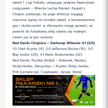
tabeli 1. Ligi Futsalu, ustępując jedynie faworytowi
rozgrywek – Wierze Lecha Poznań. Zespół z
Chojnic pokazuje, że jego ambicje sięgają
znacznie wyżej niż środek tabeli, a konsekwentna
gra i skuteczność w ofensywie mogą sprawić, że
powrót do futsalowej elity stanie się realnym
celem już w tym sezonie.
Red Devils Chojnice – Darkomp Wilanów 4:1 (2:0)
1:0 Oleh Kryvko (4′), 2:0 Jefferson Rocha (19′), 3:0
Illiaj Ivoilov (24′), 4:1 Pavlo Skubchenko (32′)
Red Devils: Puchka (Kufel) – Kolesnik, Pastars,
Skubchenko, Yakuschyn – Kryvko, Roha, Ivoilov,
Prill (Lemańczyk, Czajkowski, Janiak, Słota)