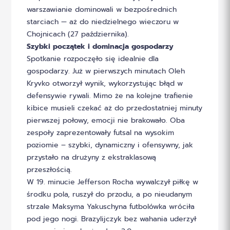
warszawianie dominowali w bezpośrednich
starciach — aż do niedzielnego wieczoru w
Chojnicach (27 października).
Szybki początek i dominacja gospodarzy
Spotkanie rozpoczęło się idealnie dla
gospodarzy. Już w pierwszych minutach Oleh
Kryvko otworzył wynik, wykorzystując błąd w
defensywie rywali. Mimo że na kolejne trafienie
kibice musieli czekać aż do przedostatniej minuty
pierwszej połowy, emocji nie brakowało. Oba
zespoły zaprezentowały futsal na wysokim
poziomie – szybki, dynamiczny i ofensywny, jak
przystało na drużyny z ekstraklasową
przeszłością.
W 19. minucie Jefferson Rocha wywalczył piłkę w
środku pola, ruszył do przodu, a po nieudanym
strzale Maksyma Yakuschyna futbolówka wróciła
pod jego nogi. Brazylijczyk bez wahania uderzył