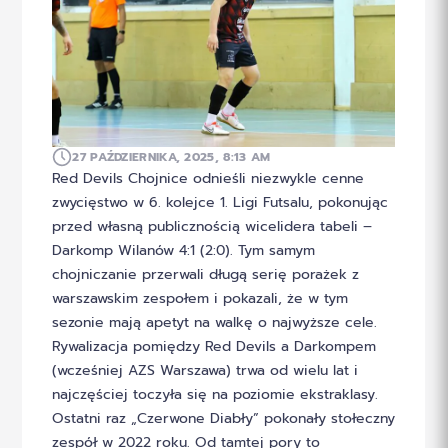
27 PAŹDZIERNIKA, 2025, 8:13 AM
Red Devils Chojnice odnieśli niezwykle cenne
zwycięstwo w 6. kolejce 1. Ligi Futsalu, pokonując
przed własną publicznością wicelidera tabeli –
Darkomp Wilanów 4:1 (2:0). Tym samym
chojniczanie przerwali długą serię porażek z
warszawskim zespołem i pokazali, że w tym
sezonie mają apetyt na walkę o najwyższe cele.
Rywalizacja pomiędzy Red Devils a Darkompem
(wcześniej AZS Warszawa) trwa od wielu lat i
najczęściej toczyła się na poziomie ekstraklasy.
Ostatni raz „Czerwone Diabły” pokonały stołeczny
zespół w 2022 roku. Od tamtej pory to