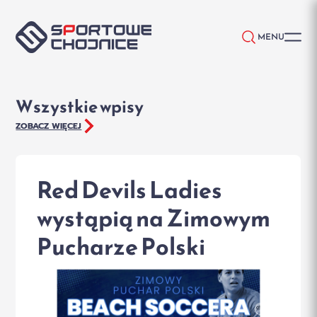
Przejdź do treści
MENU
Wszystkie wpisy
ZOBACZ WIĘCEJ
Red Devils Ladies
wystąpią na Zimowym
Pucharze Polski