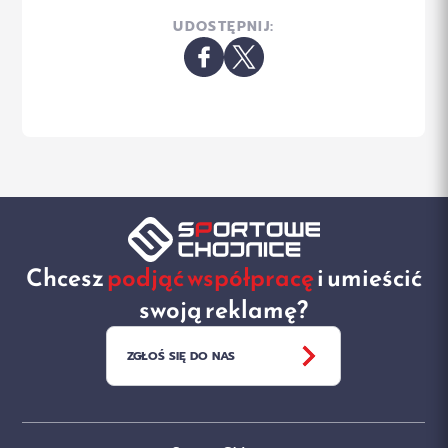
UDOSTĘPNIJ:
Chcesz
podjąć współpracę
i umieścić
swoją reklamę?
ZGŁOŚ SIĘ DO NAS