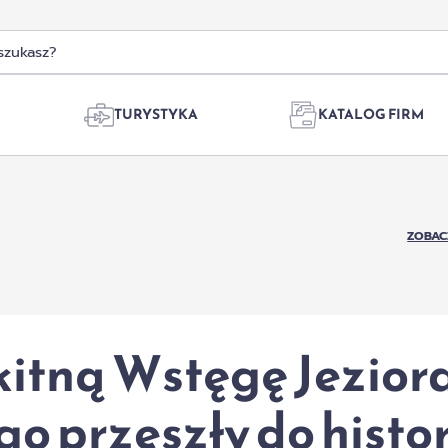
TURYSTYKA
KATALOG FIRM
ZOBAC
kitną Wstęgę Jezior
 przeszły do histor