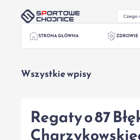
Przejdź do treści
STRONA GŁÓWNA
ZDROWIE
Wszystkie wpisy
Regaty o 87 Błę
Charzykowskiego