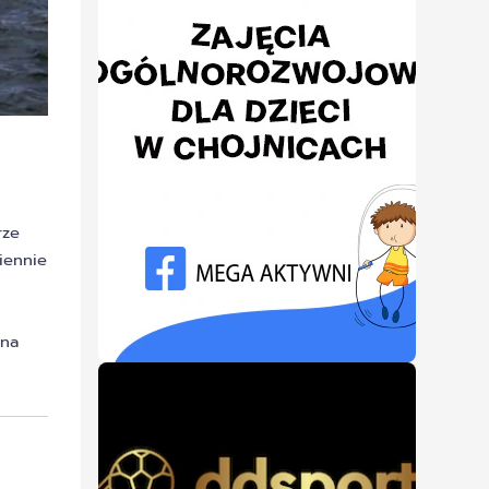
rze
iennie
żna