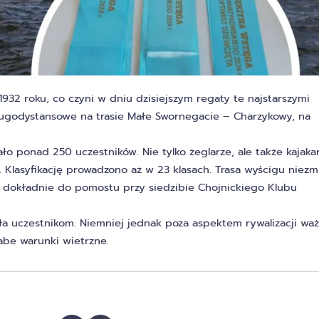
932 roku, co czyni w dniu dzisiejszym regaty te najstarszymi
ługodystansowe na trasie Małe Swornegacie – Charzykowy, na
ało ponad 250 uczestników. Nie tylko żeglarze, ale także kajaka
. Klasyfikację prowadzono aż w 23 klasach. Trasa wyścigu niezm
 dokładnie do pomostu przy siedzibie Chojnickiego Klubu
 uczestnikom. Niemniej jednak poza aspektem rywalizacji wa
abe warunki wietrzne.