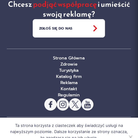
Chcesz
podjąć współpracę
i umieścić
swoją reklamę?
ZGŁOŚ SIĘ DO NAS
Strona Główna
Zdrowie
Turystyka
Katalog firm
Reklama
Kontakt
Regulamin
Ta strona korzysta z ciasteczek aby świadczyć usługi na
© Copyright Sportowe Chojnice 2026. Wszelkie prawa
najwyższym poziomie. Dalsze korzystanie ze strony oznacza,
że zgadzasz się na ich użycie.