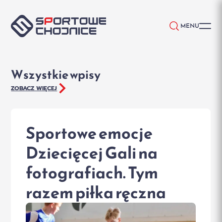
Przejdź do treści
MENU
Wszystkie wpisy
ZOBACZ WIĘCEJ
Sportowe emocje
Dziecięcej Gali na
fotografiach. Tym
razem piłka ręczna