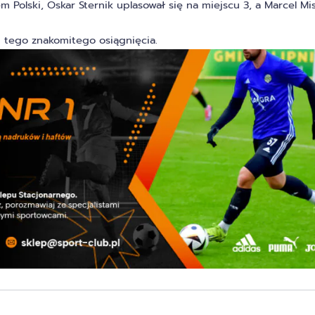
m Polski, Oskar Sternik uplasował się na miejscu 3, a Marcel Mi
 tego znakomitego osiągnięcia.