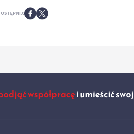
OSTĘPNIJ:
podjąć współpracę
i umieścić swo