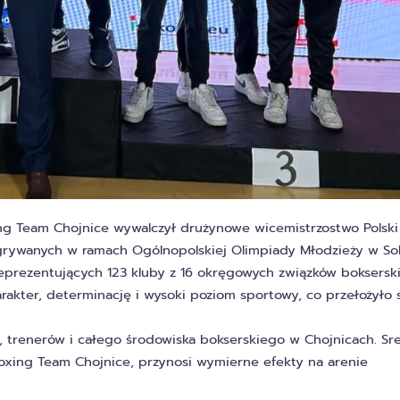
ing Team Chojnice wywalczył drużynowe wicemistrzostwo Polski
ozgrywanych w ramach Ogólnopolskiej Olimpiady Młodzieży w So
reprezentujących 123 kluby z 16 okręgowych związków boksersk
arakter, determinację i wysoki poziom sportowy, co przełożyło 
 trenerów i całego środowiska bokserskiego w Chojnicach. Sr
Boxing Team Chojnice, przynosi wymierne efekty na arenie