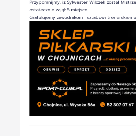
Przypomnijmy, iż Sylwester Wilczek został Mistrze
ostatecznie zajął 5 miejsce.
Gratulujemy zawodnikom i sztabowi trenerskiemu