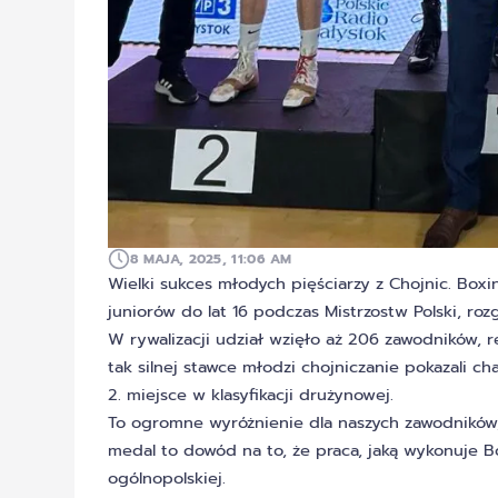
8 MAJA, 2025, 11:06 AM
Wielki sukces młodych pięściarzy z Chojnic. Box
juniorów do lat 16 podczas Mistrzostw Polski, r
W rywalizacji udział wzięło aż 206 zawodników, 
tak silnej stawce młodzi chojniczanie pokazali ch
2. miejsce w klasyfikacji drużynowej.
To ogromne wyróżnienie dla naszych zawodników,
medal to dowód na to, że praca, jaką wykonuje 
ogólnopolskiej.