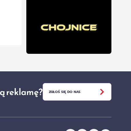
ją reklamę?
ZGŁOŚ SIĘ DO NAS