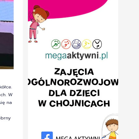
kółce.
ich. W
się na
ebrny