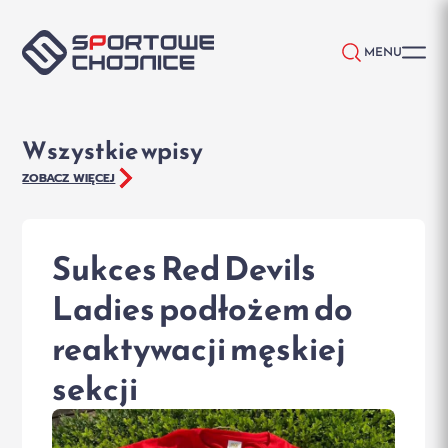
Przejdź do treści
MENU
Wszystkie wpisy
ZOBACZ WIĘCEJ
Sukces Red Devils
Ladies podłożem do
reaktywacji męskiej
sekcji