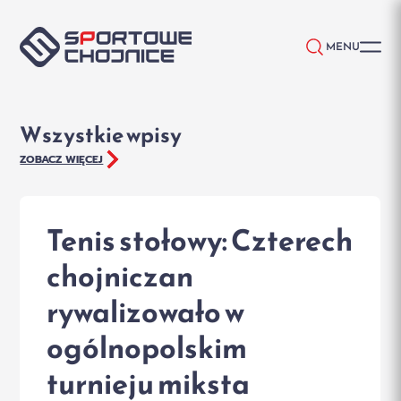
Przejdź do treści
MENU
Wszystkie wpisy
ZOBACZ WIĘCEJ
Tenis stołowy: Czterech
chojniczan
rywalizowało w
ogólnopolskim
turnieju miksta