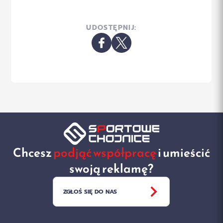
UDOSTĘPNIJ:
Chcesz
podjąć współpracę
i umieścić
swoją reklamę?
ZGŁOŚ SIĘ DO NAS