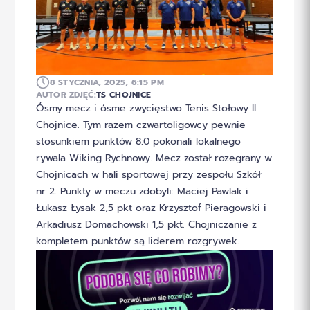
8 STYCZNIA, 2025, 6:15 PM
AUTOR ZDJĘĆ:
TS CHOJNICE
Ósmy mecz i ósme zwycięstwo Tenis Stołowy II
Chojnice. Tym razem czwartoligowcy pewnie
stosunkiem punktów 8:0 pokonali lokalnego
rywala Wiking Rychnowy. Mecz został rozegrany w
Chojnicach w hali sportowej przy zespołu Szkół
nr 2. Punkty w meczu zdobyli: Maciej Pawlak i
Łukasz Łysak 2,5 pkt oraz Krzysztof Pieragowski i
Arkadiusz Domachowski 1,5 pkt. Chojniczanie z
kompletem punktów są liderem rozgrywek.