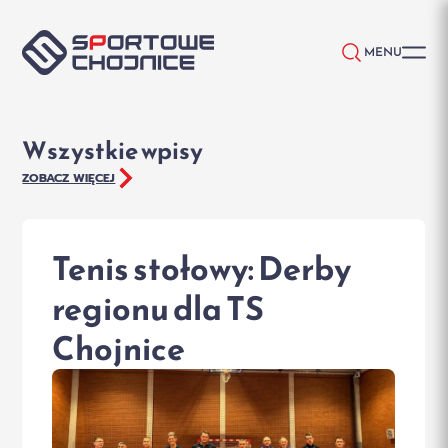
Przejdź do treści
MENU
Wszystkie wpisy
ZOBACZ WIĘCEJ
Tenis stołowy: Derby
regionu dla TS
Chojnice