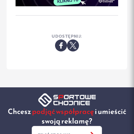
UDOSTĘPNIJ:
Chcesz
podjąć współpracę
i umieścić
swoją reklamę?