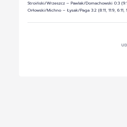
Stroiński/Wrzeszcz – Pawlak/Domachowski 0:3 (9:11, 
Orłowski/Michno – Łysak/Paga 3:2 (8:11, 11:9, 6:11, 11
UD