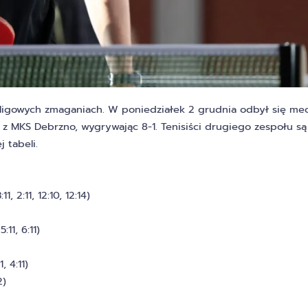
oligowych zmaganiach. W poniedziałek 2 grudnia odbył się me
się z MKS Debrzno, wygrywając 8-1. Tenisiści drugiego zespołu są
 tabeli.
 2:11, 12:10, 12:14)
11, 6:11)
, 4:11)
2)