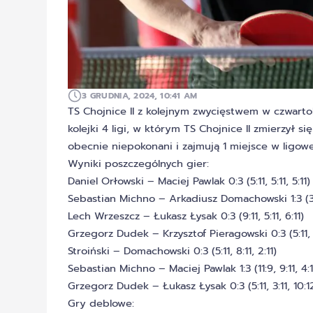
3 GRUDNIA, 2024, 10:41 AM
TS Chojnice II z kolejnym zwycięstwem w czwart
kolejki 4 ligi, w którym TS Chojnice II zmierzył 
obecnie niepokonani i zajmują 1 miejsce w ligowej
Wyniki poszczególnych gier:
Daniel Orłowski – Maciej Pawlak 0:3 (5:11, 5:11, 5:11)
Sebastian Michno – Arkadiusz Domachowski 1:3 (3:11,
Lech Wrzeszcz – Łukasz Łysak 0:3 (9:11, 5:11, 6:11)
Grzegorz Dudek – Krzysztof Pieragowski 0:3 (5:11, 5:
Stroiński – Domachowski 0:3 (5:11, 8:11, 2:11)
Sebastian Michno – Maciej Pawlak 1:3 (11:9, 9:11, 4:11
Grzegorz Dudek – Łukasz Łysak 0:3 (5:11, 3:11, 10:1
Gry deblowe: